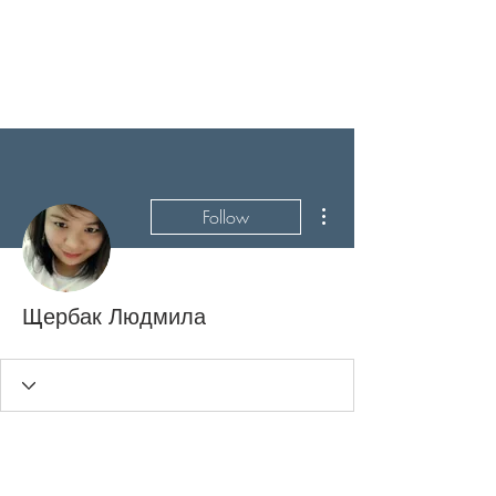
More actions
Follow
Щербак Людмила