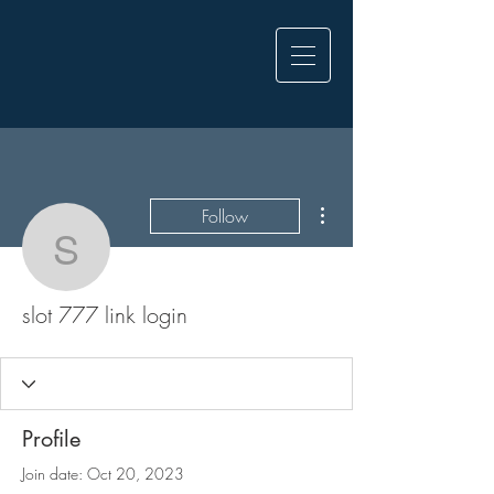
More actions
Follow
slot 777 link login
slot 777 link login
Profile
Join date: Oct 20, 2023